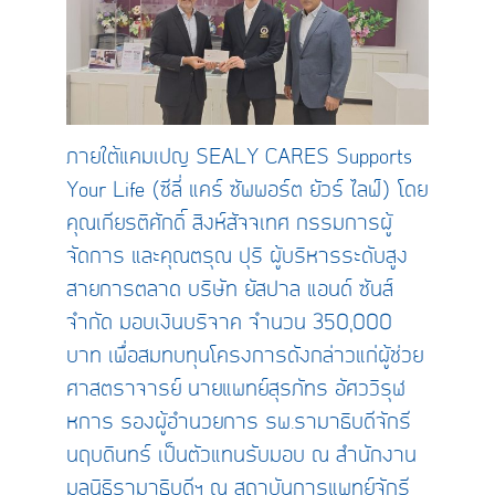
ภายใต้แคมเปญ SEALY CARES Supports
Your Life (ซีลี่ แคร์ ซัพพอร์ต ยัวร์ ไลฟ์) โดย
คุณเกียรติศักดิ์ สิงห์สัจจเทศ กรรมการผู้
จัดการ และคุณตรุณ ปุริ ผู้บริหารระดับสูง
สายการตลาด บริษัท ยัสปาล แอนด์ ซันส์
จำกัด มอบเงินบริจาค จำนวน 350,000
บาท เพื่อสมทบทุนโครงการดังกล่าวแก่ผู้ช่วย
ศาสตราจารย์ นายแพทย์สุรภัทร อัศววิรุฬ
หการ รองผู้อำนวยการ รพ.รามาธิบดีจักรี
นฤบดินทร์ เป็นตัวแทนรับมอบ ณ สำนักงาน
มูลนิธิรามาธิบดีฯ ณ สถาบันการแพทย์จักรี