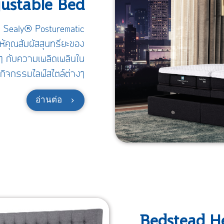
ustable Bed
ับ Sealy® Posturematic
ห้คุณสัมผัสสุนทรียะของ
ๆ กับความเพลิดเพลินใน
ิจกรรมไลฟ์สไตล์ต่างๆ
อ่านต่อ
Bedstead H