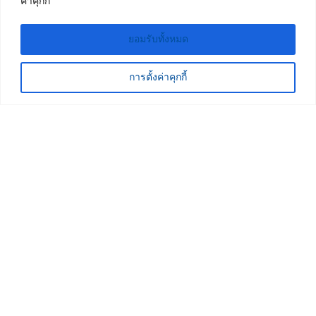
ค่าคุกกี้”
ยอมรับทั้งหมด
การตั้งค่าคุกกี้
“][/3d-flip-book]
Products
Why Sealy?