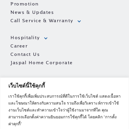
Promotion
Homepro - Kalapapruek
News & Updates
Homepro - Ladprao
Call Service & Warranty
Homepro - Lotus Bangkhae
Hospitality
Homepro - Paradise Park
Career
Homepro - Phetkaseam
Contact Us
Jaspal Home Corporate
Homepro - Ploenchit
Homepro - Rama 9
เว็บไซต์นี้ใช้คุกกี้
Homepro - Rama II
เราใช้คุกกี้เพื่อเพิ่มประสบการณ์ที่ดีในการใช้เว็บไซต์ แสดงเนื้อหา
Homepro - Rama III
และโฆษณาให้ตรงกับความสนใจ รวมถึงเพื่อวิเคราะห์การเข้าใช้
Homepro - Ramkhumhaeng
งานเว็บไซต์และทำความเข้าใจว่าผู้ใช้งานมาจากที่ใด คุณ
สามารถเลือกตั้งค่าความยินยอมการใช้คุกกี้ได้ โดยคลิก “การตั้ง
Homepro - Ratchada
ค่าคุกกี้”