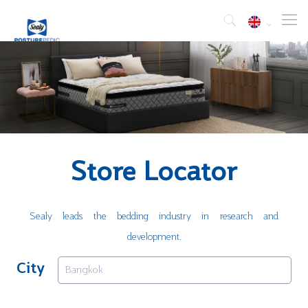
Store Locator
Sealy leads the bedding industry in research and
development.
City