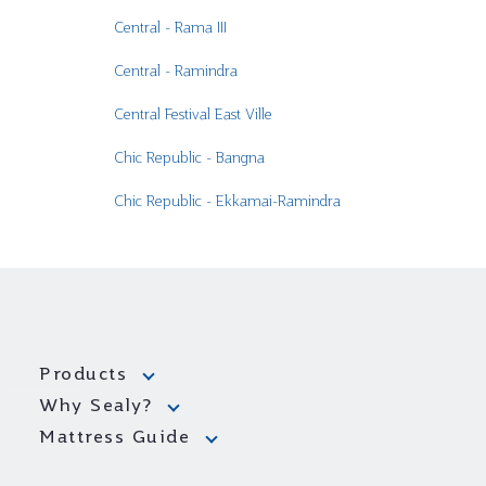
Central - Rama III
Central - Ramindra
Central Festival East Ville
Chic Republic - Bangna
Chic Republic - Ekkamai-Ramindra
Eakindra - Bangkok
Emporium
Furyou Living - Bangkok
Products
Homepro - Charansanitwong
Why Sealy?
Homepro - Ekkamai
Mattress Guide
Homepro - Fashion Island