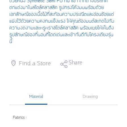
ด้วย
หนัง
Synthetic Semi P
U
ที่
นำเข้าจากต่างประเทศ
ตกแต่งมาใน
สไตล์คลาสสิค
รูปทรงโค้งมน
พร้อมด้วย
เอกลักษณ์
ของเนื้อไม้
ที่
สะท้อนความประณีตและอ่อนช้อย
แต่
แฝงไว้ด้วย
ความคงทนแข็งแรง
ให้คุณต้องมนต์สะกดไปกับ
ความงดงาม
และหรูหราสไตล์คลาสสิค พร้อม
เผยให้เห็นถึง
รูปลักษณ์
ของ
ที่นอนที่
โดดเด่น
และ
เข้ากัน
ดีกับโครงเตียง
รุ่น
นี้
Share
Find a Store
Material
Drawing
Fabrics :