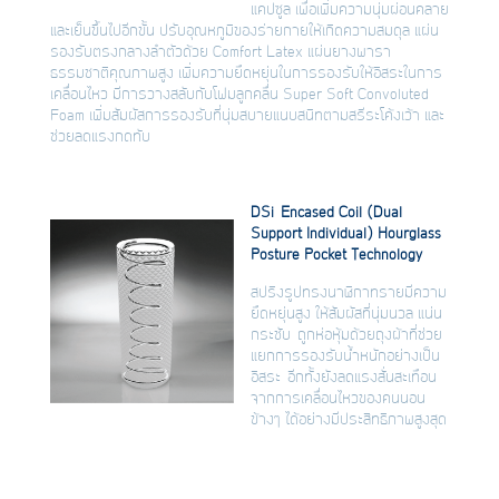
แคปซูล เพื่อเพิ่มความนุ่มผ่อนคลาย
และเย็นขึ้นไปอีกขั้น ปรับอุณหภูมิของร่ายกายให้เกิดความสมดุล แผ่น
รองรับตรงกลางลำตัวด้วย Comfort Latex แผ่นยางพารา
ธรรมชาติคุณภาพสูง เพิ่มความยืดหยุ่นในการรองรับให้อิสระในการ
เคลื่อนไหว มีการวางสลับกับโฟมลูกคลื่น Super Soft Convoluted
Foam เพิ่มสัมผัสการรองรับที่นุ่มสบายแนบสนิทตามสรีระโค้งเว้า และ
ช่วยลดแรงกดทับ
DSi
Encased Coil (Dual
Support Individual) Hourglass
Posture Pocket Technology
สปริงรูปทรงนาฬิกาทรายมีความ
ยืดหยุ่นสูง ให้สัมผัสที่นุ่มนวล แน่น
กระชับ ถูกห่อหุ้มด้วยถุงผ้าที่ช่วย
แยกการรองรับน้ำหนักอย่างเป็น
อิสระ อีกทั้งยังลดแรงสั่นสะเทือน
จากการเคลื่อนไหวของคนนอน
ข้างๆ ได้อย่างมีประสิทธิภาพสูงสุด