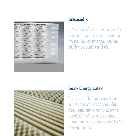
Unicased
XT
เสริมความแข็งแรงและกระจายน้ำ
หนักบริเวณขอบที่นอน ช่วงสปริง
ทำงานเต็มประสิทธิภาพ และเพิ่ม
พื้นที่การนอนให้มากยิ่งขึ้น
Sealy Energy Latex
โฟมยางลาเท็กซ์คุณภาพเยี่ยมที่
แบ่งการกระจายตัวออกเป็นโซน
ด้วยผิวสัมผัสที่แตกต่าง เพื่อการ
รองรับน้ำหนักในแต่ละส่วนของ
ร่างกายได้อย่างสมดุลและให้สัมผัส
ยืดหยุ่นเพิ่มขึ้น