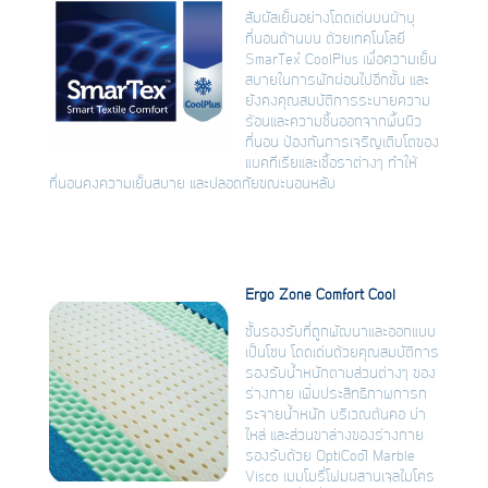
สัมผัสเย็นอย่างโดดเด่นบนผ้าบุ
ที่นอนด้านบน ด้วยเทคโนโลยี
SmarTex™ CoolPlus เพื่อความเย็น
สบายในการพักผ่อนไปอีกขั้น และ
ยังคงคุณสมบัติการระบายความ
ร้อนและความชื้นออกจากพื้นผิว
ที่นอน ป้องกันการเจริญเติบโตของ
แบคทีเรียและเชื้อราต่างๆ ทำให้
ที่นอนคงความเย็นสบาย และปลอดภัยขณะนอนหลับ
Ergo Zone Comfort Cool
ชั้นรองรับที่ถูกพัฒนาและออกแบบ
เป็นโซน โดดเด่นด้วยคุณสมบัติการ
รองรับน้ำหนักตามส่วนต่างๆ ของ
ร่างกาย เพิ่มประสิทธิภาพการก
ระจายน้ำหนัก บริเวณต้นคอ บ่า
ไหล่ และส่วนขาล่างของร่างกาย
รองรับด้วย OptiCoolÔ Marble
Visco เมมโมรี่โฟมผสานเจลไมโคร