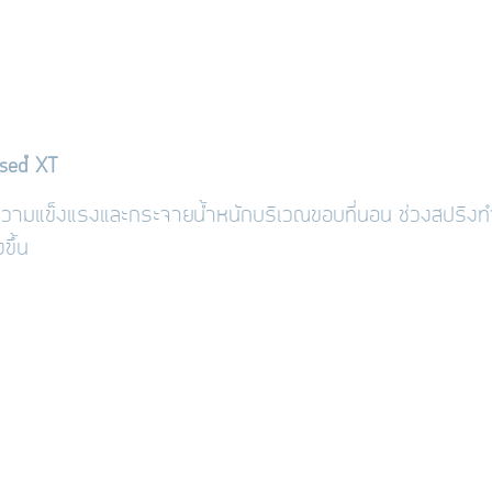
sed
™ XT
ความแข็งแรงและกระจายน้ำหนักบริเวณขอบที่นอน ช่วงสปริงทำง
ขึ้น