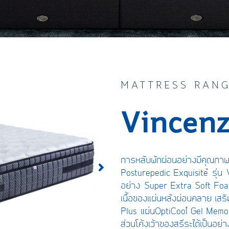
MATTRESS RAN
Vincen
การหลับพักผ่อนอย่างมีคุณภา
Posturepedic Exquisite™
รุ่น
อย่าง
Super Extra Soft F
เนื้อของแผ่นหลังผ่อนคลาย เ
Plus
แผ่น
OptiCool
™ Gel Mem
ส่วนโค้งเว้าของสรีระได้เป็นอย่า