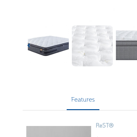
Features
ReST
®