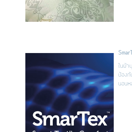
Smar
ในผ้า
ป้องก
นอนหล