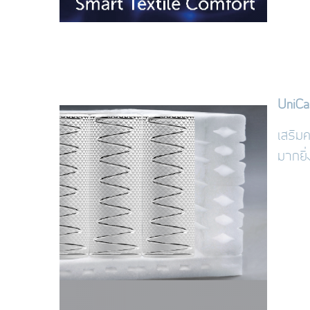
UniCa
เสริม
มากยิ่ง