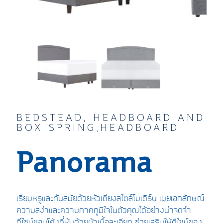
BEDSTEAD, HEADBOARD AND
BOX SPRING
HEADBOARD
,
Panorama
เรียบหรูแล
ะ
ทันสมัย
ด้วยหัวเตียงสไตล์โมเดิร์น
เผยเอกลักษณ์
ความ
สง่า
และ
ความภาคภูมิใจ
ในตัวคุณ
ได้อย่าง
น่าจดจำ
ดีไซน์
ขอบโค้ง
ที่
หุ้มด้วยผ้า
เนื้อละเอียด
ช่วยเสริม
ให้ดีไซน์ของ