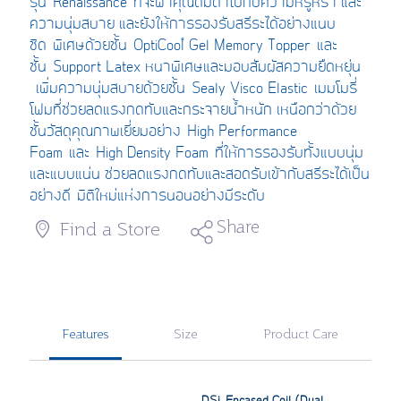
รุ่น
Renaissance
ที่จะพาคุณดื่มด่ำไปกับความหรูหรา และ
ความนุ่มสบาย และยัง
ให้การรองรับสรีระได้อย่างแนบ
ชิด
พิเศษด้วยชั้น
OptiCool
™ Gel Memory Topper
และ
ชั้น
Support Latex หนาพิเศษและมอบสัมผัสความยืดหยุ่น
เพิ่มความนุ่มสบายด้วยชั้น
Sealy Visco Elastic
เมมโมรี่
โฟมที่ช่วยลดแรงกดทับและกระจายน้ำหนัก เหนือกว่าด้วย
ชั้นวัสดุคุณภาพเยี่ยมอย่าง
High Performance
Foam
และ
High Density Foam
ที่ให้การรองร
ับทั้งแบบนุ่ม
และแบบแน่น ช่วย
ลด
แรงกดทับและสอดรับเข้
ากับสรีระได้เป็น
อย่างดี
มิติ
ใหม่แห่งการนอนอย่างมีระดับ
Share
Find a Store
Features
Size
Product Care
DSi Encased Coil (Dual