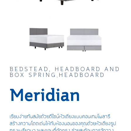
BEDSTEAD, HEADBOARD AND
BOX SPRING
HEADBOARD
,
Meridian
เรียบง่าย
ทันสมัย
ด้วย
ดีไซน์หัวเตียงแบบคอนเทมโพลารี
สร้างความโดดเด่นให้กับห้องนอนของคุณด้วยหัวเตียง
รูป
ทรงเพรียวบาง
และ
ขอบ
ที่
ตัดตรง
ช่วยสะท้อนการจ
ัดวาง